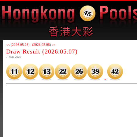
<< (2026.05.06)
|
(2026.05.08) >>
Draw Result (2026.05.07)
7 May 2026
+